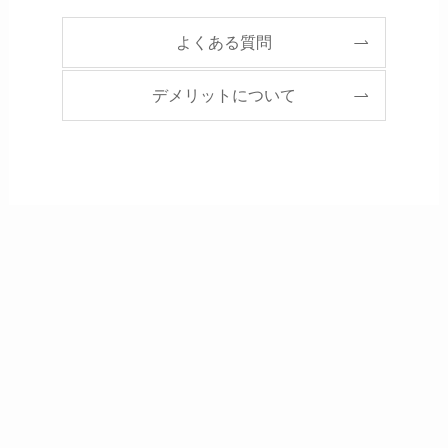
よくある質問
デメリットについて
パーマネントジュエリー 国内最大級のバリ
エーション
お好きなチェーンをチョイス。金属アレルギーに
も配慮を。