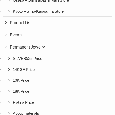
Osaka – Shinsaibashi Main Store
Kyoto – Shijo-Karasuma Store
Product List
Events
Permanent Jewelry
SILVER925 Price
14KGF Price
10K Price
18K Price
Platina Price
About materials